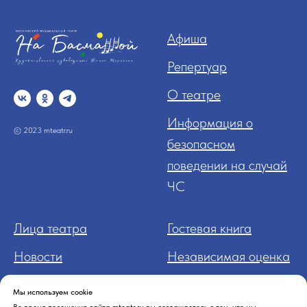
Афиша
Репертуар
О театре
Информация о
© 2023 mteatr.ru
безопасном
поведении на случай
ЧС
Лица театра
Гостевая книга
Новости
Независимая оценка
Контакт
ы
Нормативные
Мы используем cookie
документы