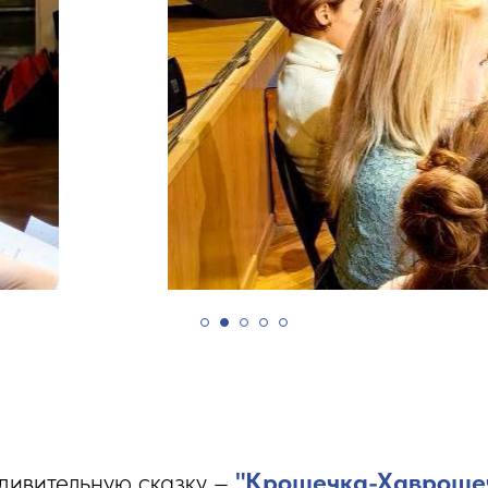
дивительную сказку –
"Крошечка-Хаврошеч