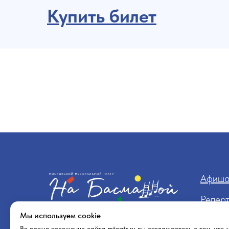
Купить билет
Афиш
Репер
Мы используем cookie
О теа
Во время посещения сайта mteatr.ru вы соглашаетесь с тем, что 