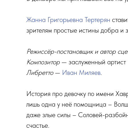
Жанна Григорьевна Тертерян
стави
зрителям простые истины добра и з
Режиссёр-постановщик и автор сце
Композитор
— заслуженный артис
Либретто
—
Иван Миляев
.
История про девочку по имени Хавр
лишь одна у неё помощница – Волше
даже злые силы – Соловей-разбойн
счастье.