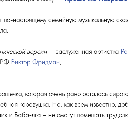
т по-настоящему семейную музыкальную сказк
ла.
нической версии
— заслуженная артистка
Ро
т РФ
Виктор Фридман
;
ошечка, которая очень рано осталась сирото
бная коровушка. Но, как всем известно, доб
ик и Баба-яга – не смогут помешать трудол