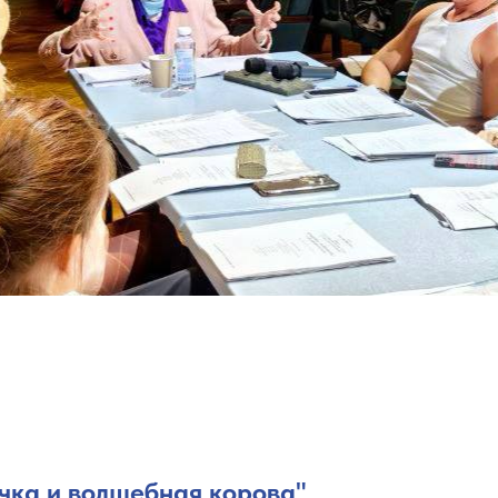
ка и волшебная корова"
.