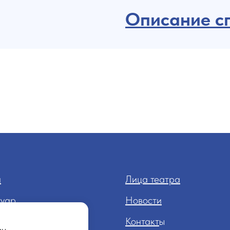
Описание с
а
Лица театра
туар
Новости
тре
Контакт
ы
мы