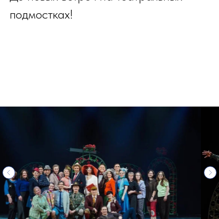
подмостках!