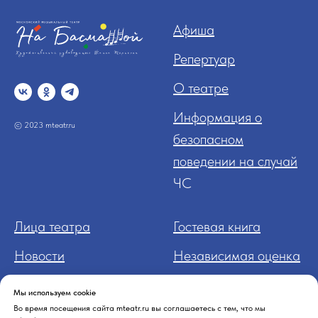
Афиша
Репертуар
О театре
Информация о
© 2023 mteatr.ru
безопасном
поведении на случай
ЧС
Лица театра
Гостевая книга
Новости
Независимая оценка
Контакт
ы
Нормативные
Мы используем cookie
документы
Во время посещения сайта mteatr.ru вы соглашаетесь с тем, что мы
Участникам СВО